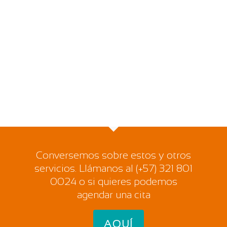
Conversemos sobre estos y otros
servicios. Llámanos al (+57) 321 801
0024 o si quieres podemos
agendar una cita
AQUÍ