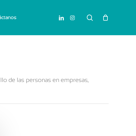
search
linkedin
instagram
áctanos
ollo de las personas en empresas,