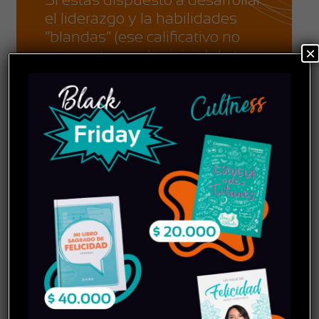
el liderazgo y la habilidades
“blandas” (ese calificativo no
×
nos gusta mucho jejeje) de tu
organización, sigue leyendo…
Más info
Experiencias
Si deseas realizar actividades