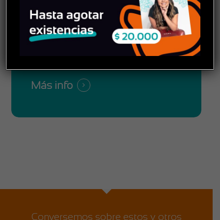
de bienestar y cultivar la salud
mental de tus equipos, haz
como algunas canciones:
“hasta abajo”
Más info
Conversemos sobre estos y otros