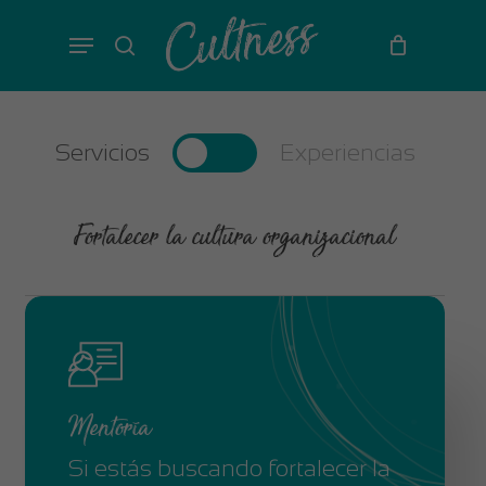
Skip
Menu
to
search
main
content
Servicios
Experiencias
Fortalecer la cultura organizacional
Mentoría
Si estás buscando fortalecer la