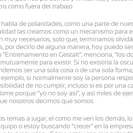
tro como fuera del trabajo
se habla de polaridades, como una parte de nue
lidad las creamos como un mecanismo para est
n muy necesarios, solo que, terminamos olvidá
s, por decirlo de alguna manera, hoy puedo se
ro “Entrenamiento en Gestalt”, menciona, “los
tuamente para existir. Si no existiría la osc
tendemos ser una sola cosa o de una sola form
or ejemplo, si normalmente soy la persona res
ibilidad de no cumplir, incluso si es por una c
ome porque “yo no soy así”, y así miles de ej
que nosotros decimos que somos
s temas a jugar, el como me ven los demás, lo 
e quipo o estoy buscando “crecer” en la empres