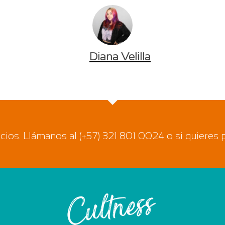
Diana Velilla
ios. Llámanos al (+57) 321 801 0024 o si quieres