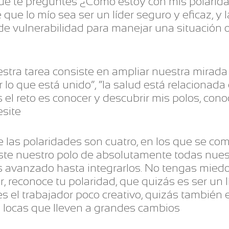
que te preguntes ¿Cómo estoy con mis polarida
ue lo mío sea ser un líder seguro y eficaz, y 
 de vulnerabilidad para manejar una situación 
stra tarea consiste en ampliar nuestra mirad
lo que está unido”, “la salud está relacionada 
 el reto es conocer y descubrir mis polos, con
esite
e las polaridades son cuatro, en los que se co
te nuestro polo de absolutamente todas nuestr
avanzado hasta integrarlos. No tengas miedo 
iar, reconoce tu polaridad, que quizás es ser un l
es el trabajador poco creativo, quizás también e
s locas que lleven a grandes cambios