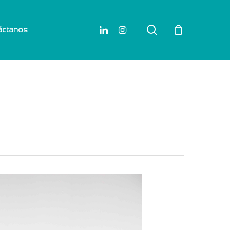
search
linkedin
instagram
áctanos