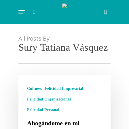
Skip
Menu
to
search
main
content
All Posts By
Sury Tatiana Vásquez
Cultness
Felicidad Empresarial
Felicidad Organizacional
Felicidad Personal
Ahogándome en mi