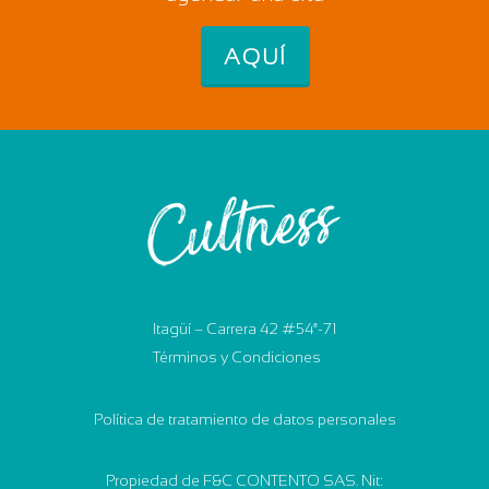
AQUÍ
Itagüí – Carrera 42 #54ª-71
Términos y Condiciones
Política de tratamiento de datos personales
Propiedad de F&C CONTENTO SAS. Nit: