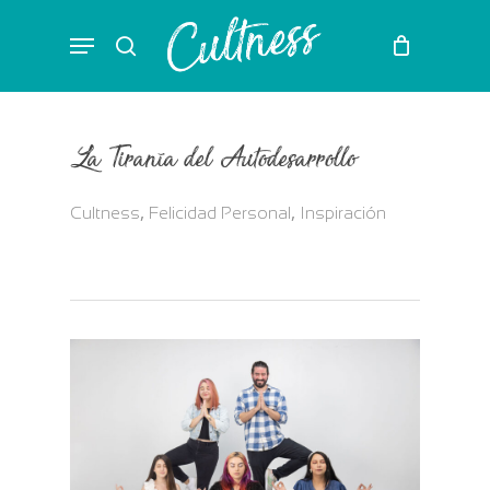
Skip
Menu
to
search
main
content
La Tiranía del Autodesarrollo
,
,
Cultness
Felicidad Personal
Inspiración