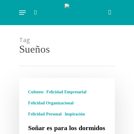
Skip
Menu
to
search
main
content
Tag
Sueños
Cultness
Felicidad Empresarial
Felicidad Organizacional
Felicidad Personal
Inspiración
Soñar es para los dormidos