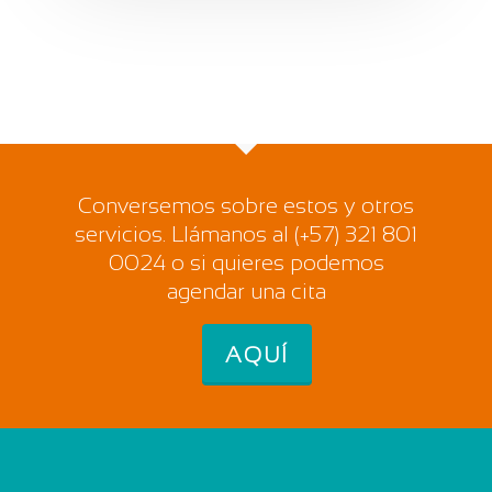
Conversemos sobre estos y otros
servicios. Llámanos al (+57) 321 801
0024 o si quieres podemos
agendar una cita
AQUÍ