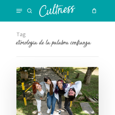
Skip
Menu
to
search
main
content
Tag
etimologia de la palabra confianza