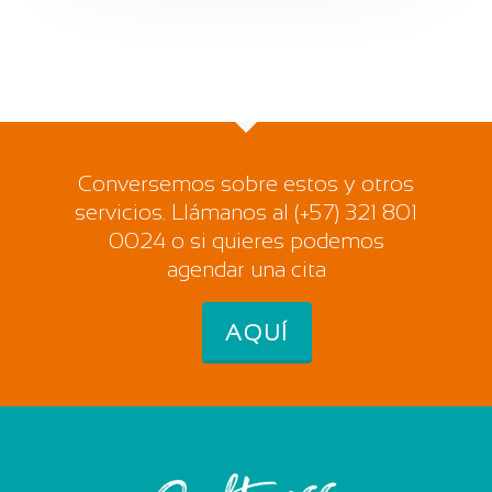
Conversemos sobre estos y otros
servicios. Llámanos al (+57) 321 801
0024 o si quieres podemos
agendar una cita
AQUÍ