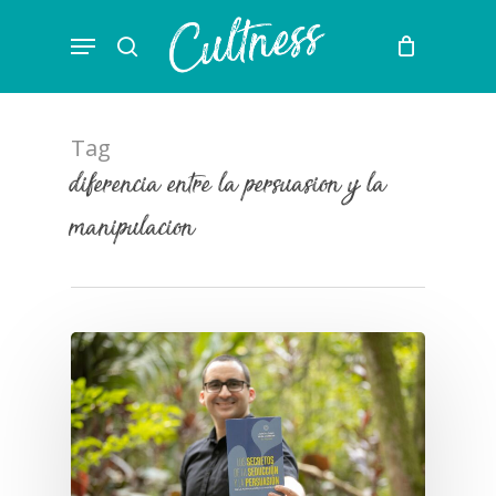
Skip
Menu
to
search
main
content
Tag
diferencia entre la persuasion y la
manipulacion