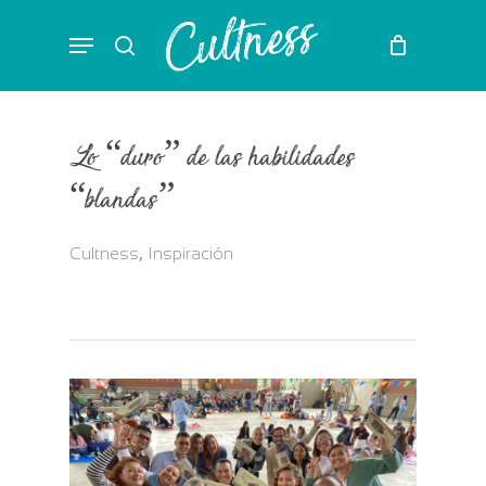
Skip
Menu
to
search
main
content
Lo “duro” de las habilidades
“blandas”
,
Cultness
Inspiración