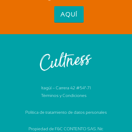
AQUÍ
Itagüí – Carrera 42 #54ª-71
Términos y Condiciones
Política de tratamiento de datos personales
Propiedad de F&C CONTENTO SAS. Nit: