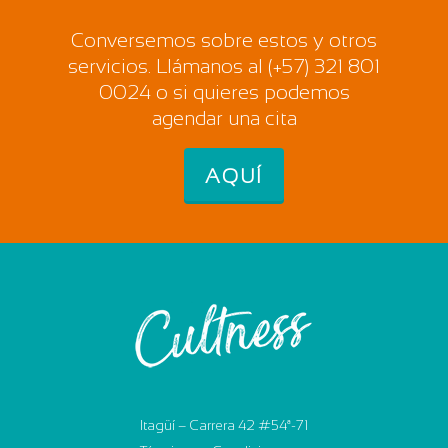
Conversemos sobre estos y otros
servicios. Llámanos al (+57) 321 801
0024 o si quieres podemos
agendar una cita
AQUÍ
Itagüí – Carrera 42 #54ª-71