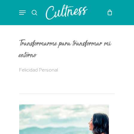
Skip
Menu
to
search
main
content
Transformarme para transformar mi
entorno
Felicidad Personal