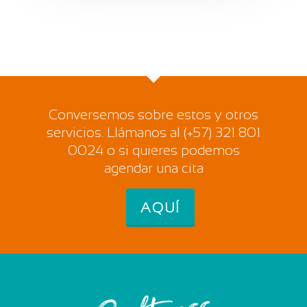
Conversemos sobre estos y otros
servicios. Llámanos al (+57) 321 801
0024 o si quieres podemos
agendar una cita
AQUÍ