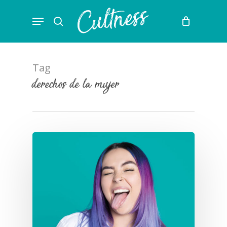
Skip
Menu
to
search
main
content
Tag
derechos de la mujer