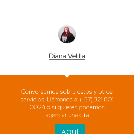
Diana Velilla
Conversemos sobre estos y otros
servicios. Llámanos al (+57) 321 801
0024 o si quieres podemos
agendar una cita
AQUÍ