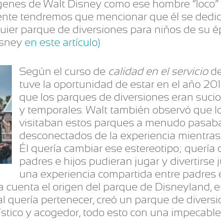
genes de Walt Disney como ese hombre “loco” 
mente tendremos que mencionar que él se dedic
uier parque de diversiones para niños de su ép
isney
en este artículo)
Según el curso de
calidad en el servicio
de
tuve la oportunidad de estar en el año 20
que los parques de diversiones eran suci
y temporales. Walt también observó que l
visitaban estos parques a menudo pasaba
desconectados de la experiencia mientras l
Él quería cambiar ese estereotipo; quería 
padres e hijos pudieran jugar y divertirse j
una experiencia compartida entre padres e
a cuenta el origen del parque de Disneyland, e
ual quería pertenecer, creó un parque de divers
jístico y acogedor, todo esto con una impecable 