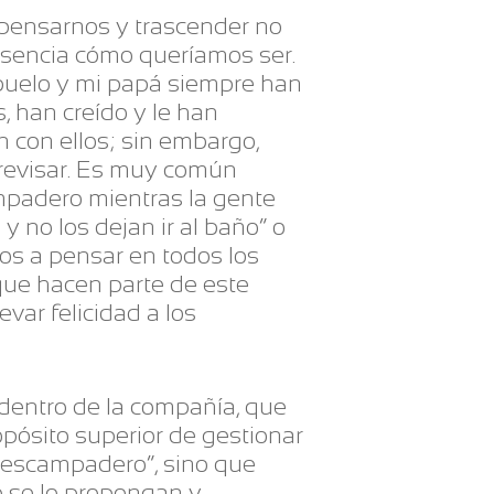
repensarnos y trascender no
esencia cómo queríamos ser.
abuelo y mi papá siempre han
, han creído y le han
n con ellos; sin embargo,
revisar. Es muy común
ampadero mientras la gente
y no los dejan ir al baño” o
os a pensar en todos los
que hacen parte de este
evar felicidad a los
 dentro de la compañía, que
pósito superior de gestionar
 “escampadero”, sino que
o se lo propongan y