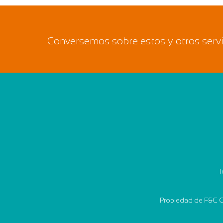
Conversemos sobre estos y otros servic
T
Propiedad de F&C C