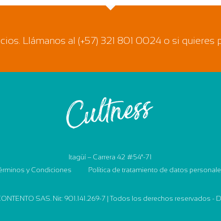
ios. Llámanos al (+57) 321 801 0024 o si quieres
Itagüí – Carrera 42 #54ª-71
érminos y Condiciones
Política de tratamiento de datos personal
ONTENTO SAS. Nit: 901.141.269-7 | Todos los derechos reservados - 