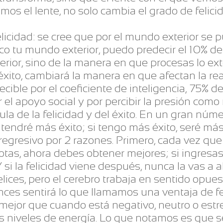
mos el lente, no solo cambia el grado de felici
felicidad: se cree que por el mundo exterior se p
o tu mundo exterior, puedo predecir el 10% de t
erior, sino de la manera en que procesas lo ex
 éxito, cambiará la manera en que afectan la rea
ecible por el coeficiente de inteligencia, 75% d
r el apoyo social y por percibir la presión com
ula de la felicidad y del éxito. En un gran núm
 tendré más éxito; si tengo más éxito, seré más 
regresivo por 2 razones. Primero, cada vez que 
otas, ahora debes obtener mejores; si ingresa
Y si la felicidad viene después, nunca la vas 
elices, pero el cerebro trabaja en sentido opuest
nces sentirá lo que llamamos una ventaja de fel
mejor que cuando está negativo, neutro o estre
 los niveles de energía. Lo que notamos es que 