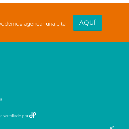
AQUÍ
 podemos agendar una cita
es
Desarrollado por