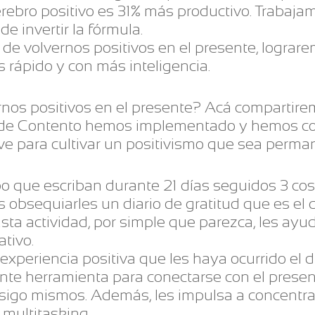
erebro positivo es 31% más productivo. Trabaja
e invertir la fórmula.
e volvernos positivos en el presente, lograre
 rápido y con más inteligencia.
nos positivos en el presente? Acá compartir
esde Contento hemos implementado y hemos c
ve para cultivar un positivismo que sea perma
ipo que escriban durante 21 días seguidos 3 co
s obsequiarles un diario de gratitud que es el
ta actividad, por simple que parezca, les ayud
ativo.
experiencia positiva que les haya ocurrido el dí
te herramienta para conectarse con el present
igo mismos. Además, les impulsa a concentrar
 multitasking.