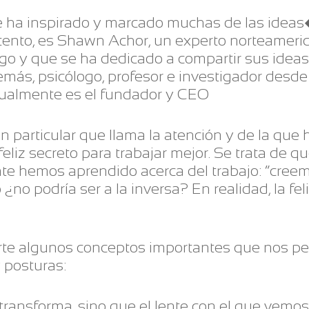
 ha inspirado y marcado muchas de las ideas�
nto, es Shawn Achor, un experto norteamerica
zgo y que se ha dedicado a compartir sus idea
emás, psicólogo, profesor e investigador desd
tualmente es el fundador y CEO
en particular que llama la atención y de la que
eliz secreto para trabajar mejor. Se trata de
e hemos aprendido acerca del trabajo: “cre
ro ¿no podría ser a la inversa? En realidad, la f
arte algunos conceptos importantes que nos per
 posturas:
 transforma, sino que el lente con el que vem