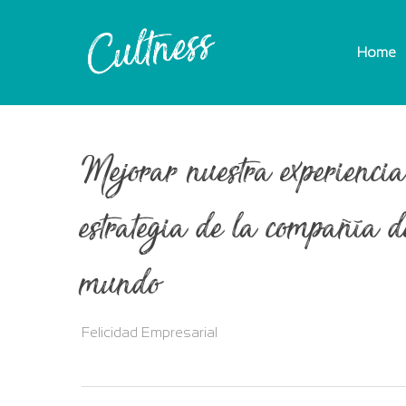
Skip
to
Home
main
content
Mejorar nuestra experiencia
estrategia de la compañía d
mundo
Felicidad Empresarial