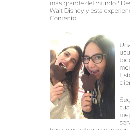
más grande del mundo? Desd
Walt Disney y esta experienc
Contento.
Una
usu
tod
mem
Est
clie
Seg
cua
mej
ser
tipo de estrategia sean más 