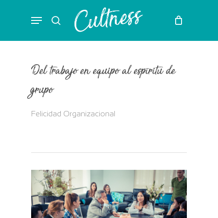
Skip
Menu
to
search
main
content
Del trabajo en equipo al espíritu de
grupo
Felicidad Organizacional