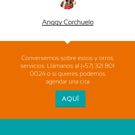
Anggy Corchuelo
Conversemos sobre estos y otros
servicios. Llámanos al (+57) 321 801
0024 o si quieres podemos
agendar una cita
AQUÍ