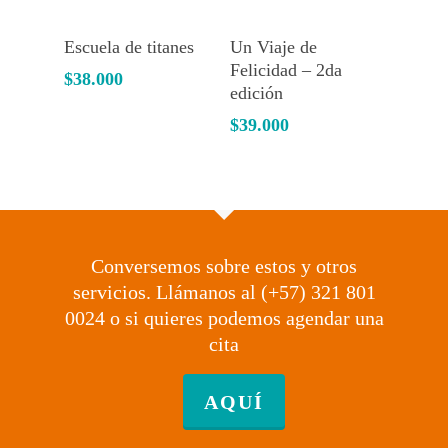
Add To Cart
Add To Cart
Escuela de titanes
Un Viaje de
Felicidad – 2da
$
38.000
edición
$
39.000
Conversemos sobre estos y otros
servicios. Llámanos al (+57) 321 801
0024 o si quieres podemos agendar una
cita
AQUÍ