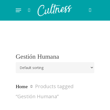
Skip
Menu
to
search
main
content
Gestión Humana
Products tagged
Home
“Gestión Humana”