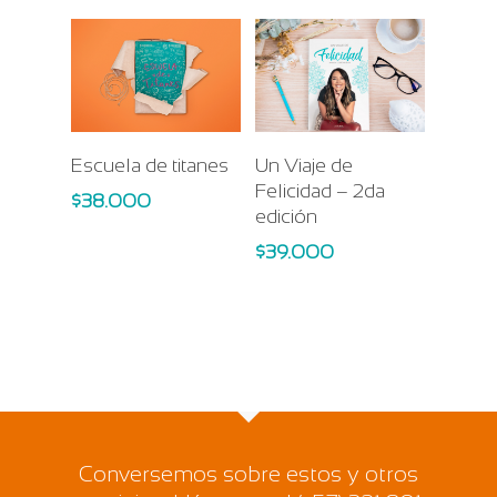
Add To Cart
Add To Cart
Escuela de titanes
Un Viaje de
Felicidad – 2da
$
38.000
edición
$
39.000
Conversemos sobre estos y otros