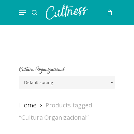
Skip
Menu
to
search
main
content
Cultura Organizacional
Products tagged
Home
“Cultura Organizacional”