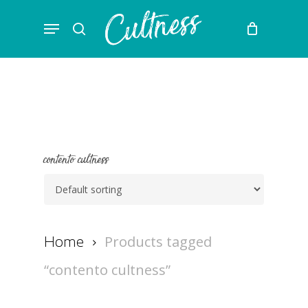
Skip
Menu
to
search
main
content
contento cultness
Products tagged
Home
“contento cultness”