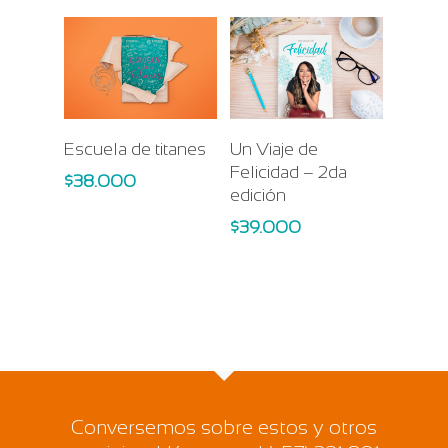
Add To Cart
Add To Cart
Escuela de titanes
Un Viaje de
Felicidad – 2da
$
38.000
edición
$
39.000
Conversemos sobre estos y otros