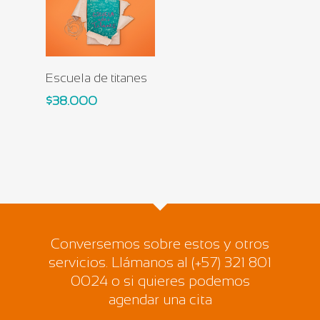
Add To Cart
Escuela de titanes
$
38.000
Conversemos sobre estos y otros
servicios. Llámanos al (+57) 321 801
0024 o si quieres podemos
agendar una cita