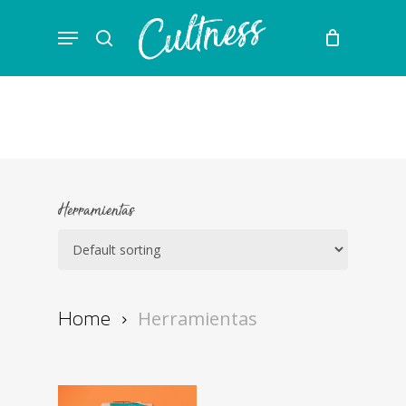
Skip
Menu
to
search
main
content
Herramientas
Herramientas
Home