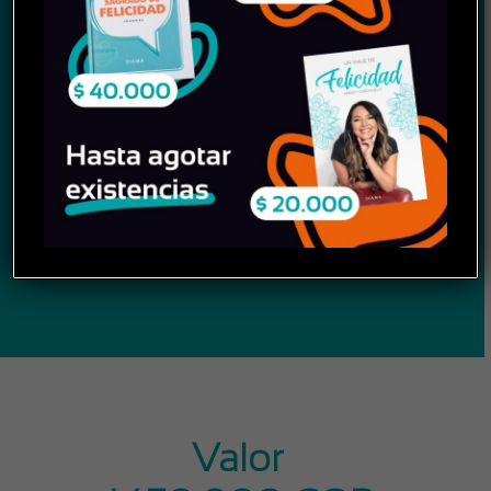
la negociación de forma
consciente
Temáticas:
Modelo de negociación de
Harvard, elementos, errores
comunes y trato con un
negociador difícil para llegar a
acuerdos poderosos
Valor