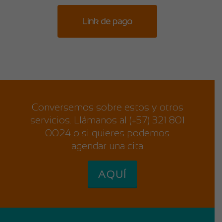
Link de pago
Conversemos sobre estos y otros
servicios. Llámanos al (+57) 321 801
0024 o si quieres podemos
agendar una cita
AQUÍ