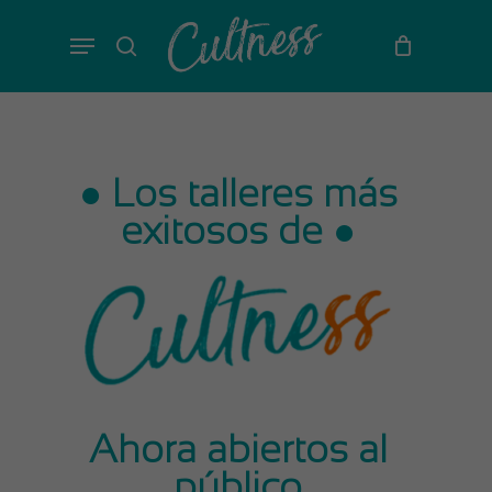
Skip
Menu
to
search
main
content
● Los talleres más
exitosos de ●
Ahora abiertos al
público