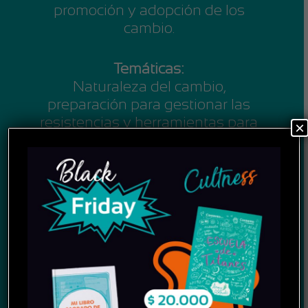
promoción y adopción de los
cambio.
Temáticas:
Naturaleza del cambio,
preparación para gestionar las
resistencias y herramientas para
×
la adopción de cambios a nivel
individual y colectivo
Objetivo:
Adoptar estrategias que faciliten